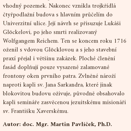
vhodný pozemek. Nakonec vznikla trojkřídlá
čtyřpodlažní budova s hlavním průčelím do
Univerzitní ulice. Její návrh se přisuzuje Lukáši
Glöckelovi, po jeho smrti realizovaný
Wolfgangem Reichem. Ten se koncem roku 1716
oženil s vdovou Glöcklovou a s jeho stavební
praxí přejal i většinu zakázek. Ploché členění
fasád doplňují pouze vysazené zalamované
frontony oken prvního patra. Zvlněné nároží
naproti kapli sv. Jana Sarkandra, které jinak
blokovitou budovu oživuje, původně obsahovalo
kapli semináře zasvěcenou jezuitskému misionáři
sv. Františku Xaverskému.
Autor: doc. Mgr. Martin Pavlíček, Ph.D.