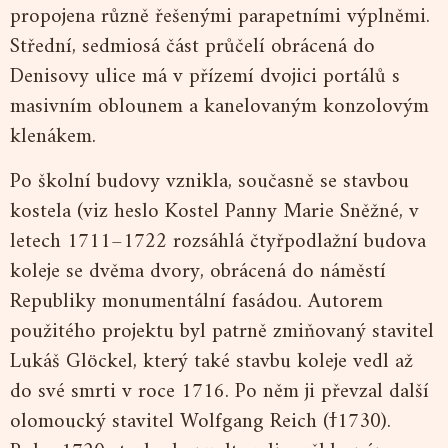
propojena různě řešenými parapetními výplněmi.
Střední, sedmiosá část průčelí obrácená do
Denisovy ulice má v přízemí dvojici portálů s
masivním oblounem a kanelovaným konzolovým
klenákem.
Po školní budovy vznikla, současně se stavbou
kostela (viz heslo Kostel Panny Marie Sněžné, v
letech 1711–1722 rozsáhlá čtyřpodlažní budova
koleje se dvěma dvory, obrácená do náměstí
Republiky monumentální fasádou. Autorem
použitého projektu byl patrně zmiňovaný stavitel
Lukáš Glöckel, který také stavbu koleje vedl až
do své smrti v roce 1716. Po něm ji převzal další
olomoucký stavitel Wolfgang Reich (ϯ1730).