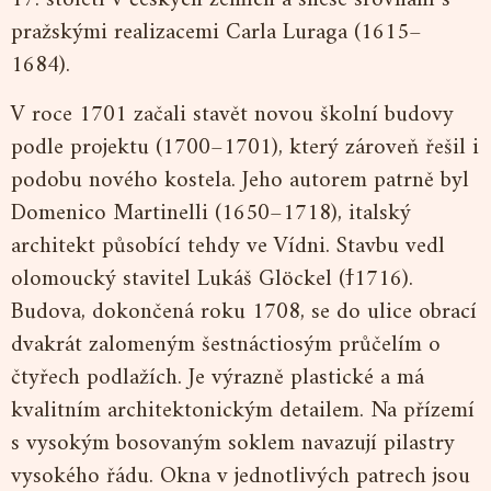
pražskými realizacemi Carla Luraga (1615–
1684).
V roce 1701 začali stavět novou školní budovy
podle projektu (1700–1701), který zároveň řešil i
podobu nového kostela. Jeho autorem patrně byl
Domenico Martinelli (1650–1718), italský
architekt působící tehdy ve Vídni. Stavbu vedl
olomoucký stavitel Lukáš Glöckel (ϯ1716).
Budova, dokončená roku 1708, se do ulice obrací
dvakrát zalomeným šestnáctiosým průčelím o
čtyřech podlažích. Je výrazně plastické a má
kvalitním architektonickým detailem. Na přízemí
s vysokým bosovaným soklem navazují pilastry
vysokého řádu. Okna v jednotlivých patrech jsou