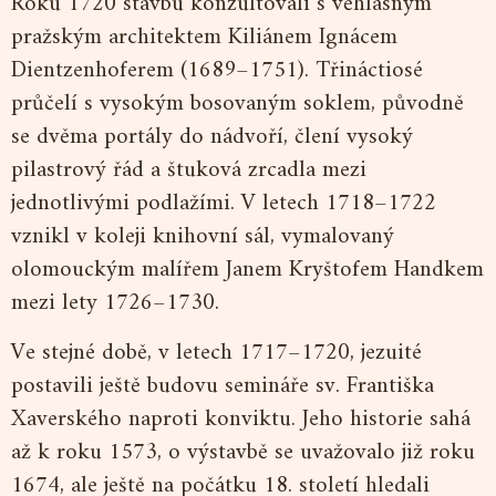
Roku 1720 stavbu konzultovali s věhlasným
pražským architektem Kiliánem Ignácem
Dientzenhoferem (1689–1751). Třináctiosé
průčelí s vysokým bosovaným soklem, původně
se dvěma portály do nádvoří, člení vysoký
pilastrový řád a štuková zrcadla mezi
jednotlivými podlažími. V letech 1718–1722
vznikl v koleji knihovní sál, vymalovaný
olomouckým malířem Janem Kryštofem Handkem
mezi lety 1726–1730.
Ve stejné době, v letech 1717–1720, jezuité
postavili ještě budovu semináře sv. Františka
Xaverského naproti konviktu. Jeho historie sahá
až k roku 1573, o výstavbě se uvažovalo již roku
1674, ale ještě na počátku 18. století hledali