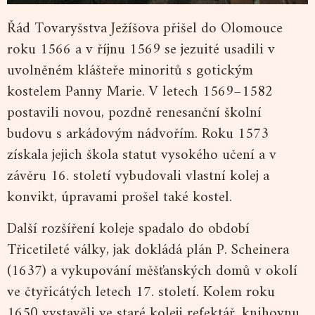
Řád Tovaryšstva Ježíšova přišel do Olomouce
roku 1566 a v říjnu 1569 se jezuité usadili v
uvolněném klášteře minoritů s gotickým
kostelem Panny Marie. V letech 1569–1582
postavili novou, pozdně renesanční školní
budovu s arkádovým nádvořím. Roku 1573
získala jejich škola statut vysokého učení a v
závěru 16. století vybudovali vlastní kolej a
konvikt, úpravami prošel také kostel.
Další rozšíření koleje spadalo do období
Třicetileté války, jak dokládá plán P. Scheinera
(1637) a vykupování měšťanských domů v okolí
ve čtyřicátých letech 17. století. Kolem roku
1650 vystavěli ve staré koleji refektář, knihovnu