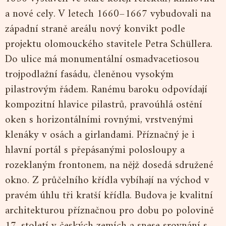
a nové cely. V letech 1660–1667 vybudovali na
západní straně areálu nový konvikt podle
projektu olomouckého stavitele Petra Schüllera.
Do ulice má monumentální osmadvacetiosou
trojpodlažní fasádu, členěnou vysokým
pilastrovým řádem. Ranému baroku odpovídají
kompozitní hlavice pilastrů, pravoúhlá ostění
oken s horizontálními rovnými, vrstvenými
klenáky v osách a girlandami. Příznačný je i
hlavní portál s přepásanými polosloupy a
rozeklaným frontonem, na nějž dosedá sdružené
okno. Z průčelního křídla vybíhají na východ v
pravém úhlu tři kratší křídla. Budova je kvalitní
architekturou příznačnou pro dobu po polovině
17. století v českých zemích a snese srovnání s