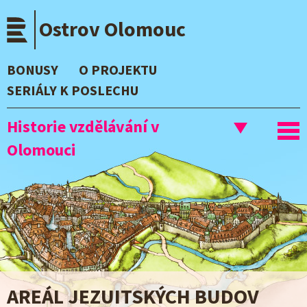
Přejít
Ostrov Olomouc
k
hlavnímu
obsahu
BONUSY
O PROJEKTU
SERIÁLY K POSLECHU
Historie vzdělávání v
To
Olomouci
nav
AREÁL JEZUITSKÝCH BUDOV