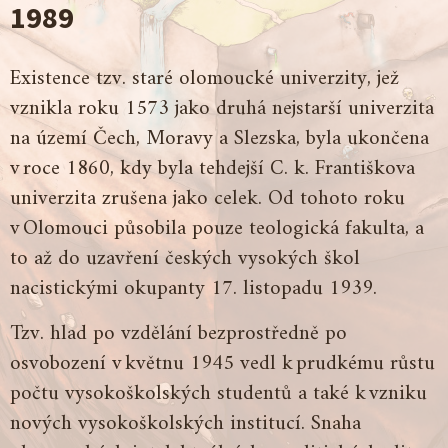
1989
Existence tzv. staré olomoucké univerzity, jež
vznikla roku 1573 jako druhá nejstarší univerzita
na území Čech, Moravy a Slezska, byla ukončena
v roce 1860, kdy byla tehdejší C. k. Františkova
univerzita zrušena jako celek. Od tohoto roku
v Olomouci působila pouze teologická fakulta, a
to až do uzavření českých vysokých škol
nacistickými okupanty 17. listopadu 1939.
Tzv. hlad po vzdělání bezprostředně po
osvobození v květnu 1945 vedl k prudkému růstu
počtu vysokoškolských studentů a také k vzniku
nových vysokoškolských institucí. Snaha