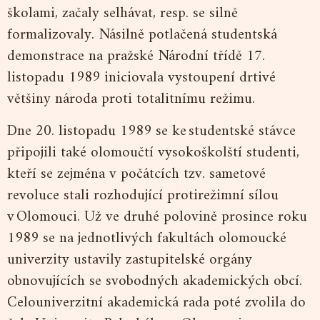
školami, začaly selhávat, resp. se silně
formalizovaly. Násilně potlačená studentská
demonstrace na pražské Národní třídě 17.
listopadu 1989 iniciovala vystoupení drtivé
většiny národa proti totalitnímu režimu.
Dne 20. listopadu 1989 se ke studentské stávce
připojili také olomoučtí vysokoškolští studenti,
kteří se zejména v počátcích tzv. sametové
revoluce stali rozhodující protirežimní sílou
v Olomouci. Už ve druhé polovině prosince roku
1989 se na jednotlivých fakultách olomoucké
univerzity ustavily zastupitelské orgány
obnovujících se svobodných akademických obcí.
Celouniverzitní akademická rada poté zvolila do