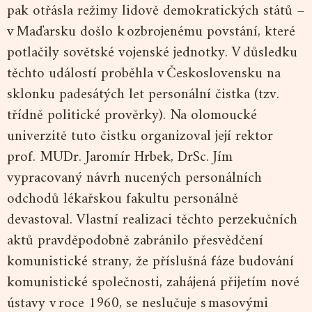
pak otřásla režimy lidově demokratických států –
v Maďarsku došlo k ozbrojenému povstání, které
potlačily sovětské vojenské jednotky. V důsledku
těchto událostí proběhla v Československu na
sklonku padesátých let personální čistka (tzv.
třídně politické prověrky). Na olomoucké
univerzitě tuto čistku organizoval její rektor
prof. MUDr. Jaromír Hrbek, DrSc. Jím
vypracovaný návrh nucených personálních
odchodů lékařskou fakultu personálně
devastoval. Vlastní realizaci těchto perzekučních
aktů pravděpodobně zabránilo přesvědčení
komunistické strany, že příslušná fáze budování
komunistické společnosti, zahájená přijetím nové
ústavy v roce 1960, se neslučuje s masovými