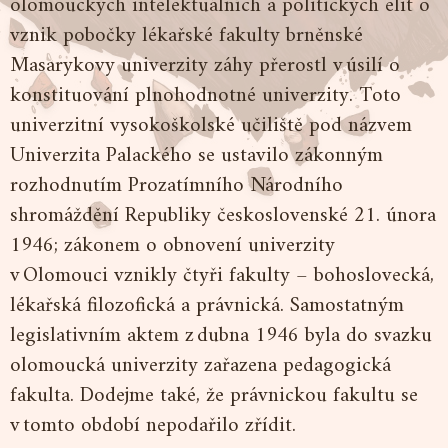
olomouckých intelektuálních a politických elit o
vznik pobočky lékařské fakulty brněnské
Masarykovy univerzity záhy přerostl v úsilí o
konstituování plnohodnotné univerzity. Toto
univerzitní vysokoškolské učiliště pod názvem
Univerzita Palackého se ustavilo zákonným
rozhodnutím Prozatímního Národního
shromáždění Republiky československé 21. února
1946; zákonem o obnovení univerzity
v Olomouci vznikly čtyři fakulty – bohoslovecká,
lékařská filozofická a právnická. Samostatným
legislativním aktem z dubna 1946 byla do svazku
olomoucká univerzity zařazena pedagogická
fakulta. Dodejme také, že právnickou fakultu se
v tomto období nepodařilo zřídit.