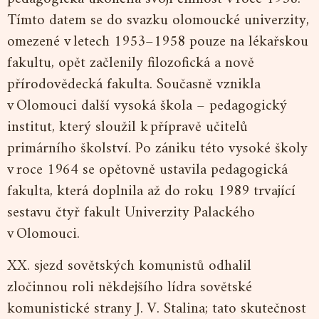
Tímto datem se do svazku olomoucké univerzity,
omezené v letech 1953–1958 pouze na lékařskou
fakultu, opět začlenily filozofická a nově
přírodovědecká fakulta. Současně vznikla
v Olomouci další vysoká škola – pedagogický
institut, který sloužil k přípravě učitelů
primárního školství. Po zániku této vysoké školy
v roce 1964 se opětovně ustavila pedagogická
fakulta, která doplnila až do roku 1989 trvající
sestavu čtyř fakult Univerzity Palackého
v Olomouci.
XX. sjezd sovětských komunistů odhalil
zločinnou roli někdejšího lídra sovětské
komunistické strany J. V. Stalina; tato skutečnost