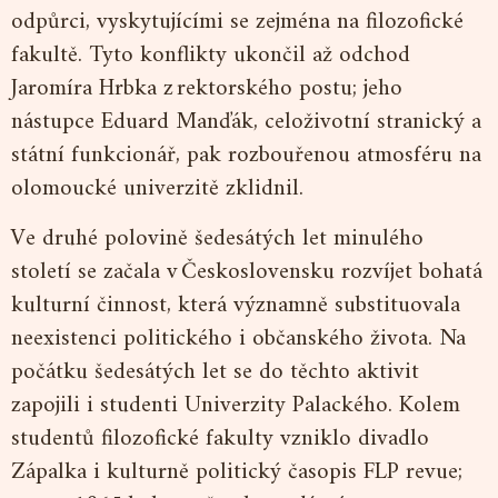
odpůrci, vyskytujícími se zejména na filozofické
fakultě. Tyto konflikty ukončil až odchod
Jaromíra Hrbka z rektorského postu; jeho
nástupce Eduard Manďák, celoživotní stranický a
státní funkcionář, pak rozbouřenou atmosféru na
olomoucké univerzitě zklidnil.
Ve druhé polovině šedesátých let minulého
století se začala v Československu rozvíjet bohatá
kulturní činnost, která významně substituovala
neexistenci politického i občanského života. Na
počátku šedesátých let se do těchto aktivit
zapojili i studenti Univerzity Palackého. Kolem
studentů filozofické fakulty vzniklo divadlo
Zápalka i kulturně politický časopis FLP revue;