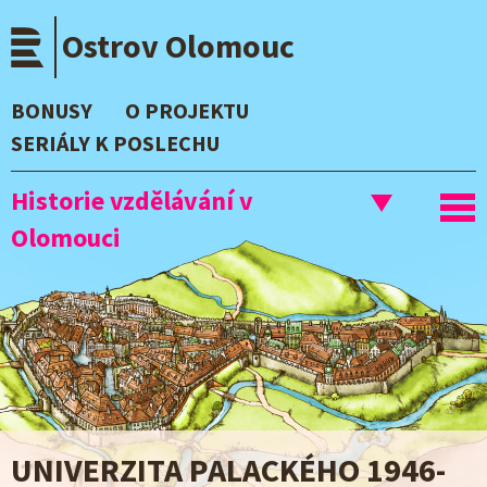
Přejít
Ostrov Olomouc
k
hlavnímu
obsahu
BONUSY
O PROJEKTU
SERIÁLY K POSLECHU
Historie vzdělávání v
To
Olomouci
nav
UNIVERZITA PALACKÉHO 1946-