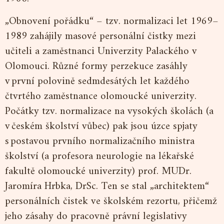
„Obnovení pořádku“ – tzv. normalizaci let 1969–
1989 zahájily masové personální čistky mezi
učiteli a zaměstnanci Univerzity Palackého v
Olomouci. Různé formy perzekuce zasáhly
v první polovině sedmdesátých let každého
čtvrtého zaměstnance olomoucké univerzity.
Počátky tzv. normalizace na vysokých školách (a
v českém školství vůbec) pak jsou úzce spjaty
s postavou prvního normalizačního ministra
školství (a profesora neurologie na lékařské
fakultě olomoucké univerzity) prof. MUDr.
Jaromíra Hrbka, DrSc. Ten se stal „architektem“
personálních čistek ve školském rezortu, přičemž
jeho zásahy do pracovně právní legislativy