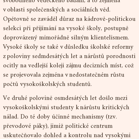
svobodného vědeckého bádání, a to zejména
v oblasti společenských a sociálních věd.
Opětovně se zaváděl důraz na kádrově-politickou
selekci při přijímání na vysoké školy, postupně
doprovázený mimořádně silným klientelismem.
Vysoké školy se také v důsledku školské reformy
z poloviny sedmdesátých let a nárůstů porodnosti
ocitly na vedlejší koleji zájmu decizních míst, což
se projevovala zejména v nedostatečném růstu
počtů vysokoškolských studentů.
Ve druhé polovině osmdesátých let došlo mezi
vysokoškolskými studenty k nárůstu kritických
nálad. Do té doby účinné mechanismy (tzv.
převodové páky), jimiž politické centrum
uskutečňovalo dohled a kontrolu nad vysokými