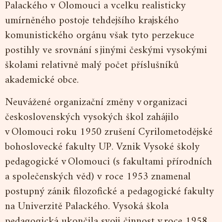
Palackého v Olomouci a vcelku realisticky
umírněného postoje tehdejšího krajského
komunistického orgánu však tyto perzekuce
postihly ve srovnání s jinými českými vysokými
školami relativně malý počet příslušníků
akademické obce.
Neuvážené organizační změny v organizaci
československých vysokých škol zahájilo
v Olomouci roku 1950 zrušení Cyrilometodějské
bohoslovecké fakulty UP. Vznik Vysoké školy
pedagogické v Olomouci (s fakultami přírodních
a společenských věd) v roce 1953 znamenal
postupný zánik filozofické a pedagogické fakulty
na Univerzitě Palackého. Vysoká škola
pedagogická ukončila svoji činnost v roce 1958.