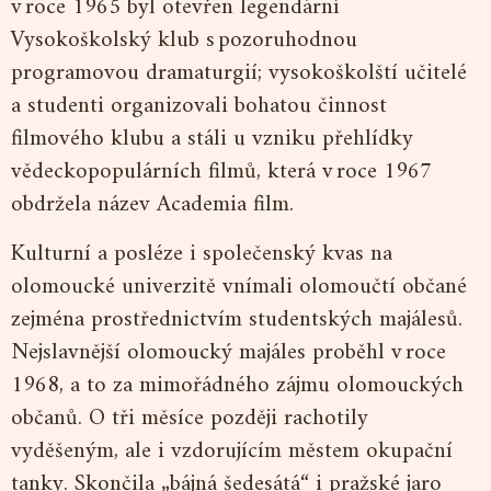
v roce 1965 byl otevřen legendární
Vysokoškolský klub s pozoruhodnou
programovou dramaturgií; vysokoškolští učitelé
a studenti organizovali bohatou činnost
filmového klubu a stáli u vzniku přehlídky
vědeckopopulárních filmů, která v roce 1967
obdržela název Academia film.
Kulturní a posléze i společenský kvas na
olomoucké univerzitě vnímali olomoučtí občané
zejména prostřednictvím studentských majálesů.
Nejslavnější olomoucký majáles proběhl v roce
1968, a to za mimořádného zájmu olomouckých
občanů. O tři měsíce později rachotily
vyděšeným, ale i vzdorujícím městem okupační
tanky. Skončila „bájná šedesátá“ i pražské jaro