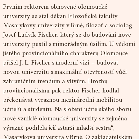
Prvním rektorem obnovené olomoucké
univerzity se stal děkan Filozofické fakulty
Masarykovy univerzity v Brně, filozof a sociolog
Josef Ludvík Fischer, který se do budování nové
univerzity pustil s mimořádným úsilím. U vědomí
jistého provincionálního charakteru Olomouce
přišel J. L. Fischer s moderní vizí – budovat
novou univerzitu s maximální otevřeností vůči
zahraničním trendům a vlivům. Hrozbu
provincionalismu pak rektor Fischer hodlal
překonávat výraznou mezinárodní mobilitou
učitelů a studentů. Na složení učitelského sboru
nově vzniklé olomoucké univerzity se zejména
výrazně podílela její „starší mladší sestra“,
Masarykova univerzita v Brně. O zakladatelském