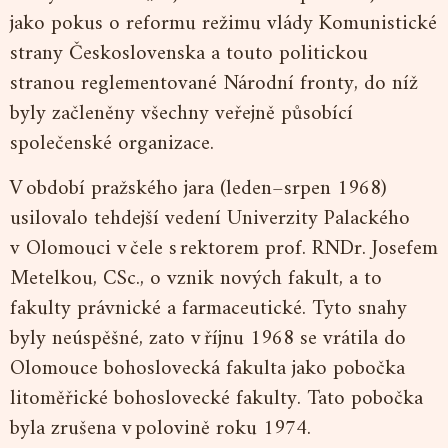
jako pokus o reformu režimu vlády Komunistické
strany Československa a touto politickou
stranou reglementované Národní fronty, do níž
byly začleněny všechny veřejně působící
společenské organizace.
V období pražského jara (leden–srpen 1968)
usilovalo tehdejší vedení Univerzity Palackého
v Olomouci v čele s rektorem prof. RNDr. Josefem
Metelkou, CSc., o vznik nových fakult, a to
fakulty právnické a farmaceutické. Tyto snahy
byly neúspěšné, zato v říjnu 1968 se vrátila do
Olomouce bohoslovecká fakulta jako pobočka
litoměřické bohoslovecké fakulty. Tato pobočka
byla zrušena v polovině roku 1974.