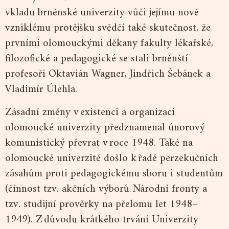
vkladu brněnské univerzity vůči jejímu nově
vzniklému protějšku svědčí také skutečnost, že
prvními olomouckými děkany fakulty lékařské,
filozofické a pedagogické se stali brněnští
profesoři Oktavián Wagner, Jindřich Šebánek a
Vladimír Úlehla.
Zásadní změny v existenci a organizaci
olomoucké univerzity předznamenal únorový
komunistický převrat v roce 1948. Také na
olomoucké univerzitě došlo k řadě perzekučních
zásahům proti pedagogickému sboru i studentům
(činnost tzv. akčních výborů Národní fronty a
tzv. studijní prověrky na přelomu let 1948–
1949). Z důvodu krátkého trvání Univerzity